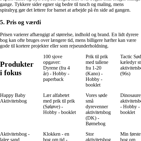
gange. Tykkere sider egner sig bedre til tusch og maling, mens
spiralryg gør det lettere for barnet at arbejde på én side ad gangen.
5. Pris og værdi
Prisen varierer afhængigt af størrelse, indhold og brand. En lidt dyrere
bog kan ofte bruges over længere tid, mens billigere hæfter kan være
gode til kortere projekter eller som rejseunderholdning.
100 sjove
Prik til prik
Tactic Sø
opgaver:
med tallene
kæledyr st
Produkter
Dyrene (fra 4
fra 1-20
aktivitets
i fokus
år) - Hobby -
(Kano) -
(96s)
paperback
Hobby -
booklet
Happy Baby
Lær alfabetet
Vores søde
Dinosaure
Aktivitetsbog
med prik til prik
små
aktivitets
(Søløve) -
dyrevenner
- Hobby -
Hobby - booklet
aktivitetsbog
booklet
(DK) -
Børnebog
Aktivitetsbog -
Klokken - en
Stor
Min første
lalee sand
bog om tid -
aktivitetsbog
bog om