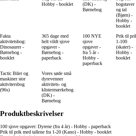
Hobby - booklet
(DK) -
bogstaver
Børnebog
og tal
(Bjørn) -
Hobby -
booklet
Fakta
365 dage med
100 NYE
Prik til pri
aktivitetsbog:
helt vildt sjove
sjove
1-100
Dinosaurer -
opgaver -
opgaver -
(skater) -
Børnebog -
Børnebog -
fra 5 år -
Hobby -
booklet
paperback
Hobby -
booklet
paperback
Tactic Biler og
Vores søde små
maskiner stor
dyrevenner
aktivitersbog
aktivitets- og
(96s)
klistermærkebog
(DK) -
Børnebog
Produktbeskrivelser
100 sjove opgaver: Dyrene (fra 4 år) - Hobby - paperback
Prik til prik med tallene fra 1-20 (Kano) - Hobby - booklet