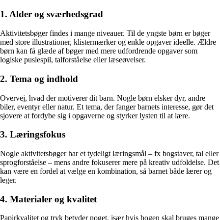
1. Alder og sværhedsgrad
Aktivitetsbøger findes i mange niveauer. Til de yngste børn er bøger
med store illustrationer, klistermærker og enkle opgaver ideelle. Ældre
børn kan få glæde af bøger med mere udfordrende opgaver som
logiske puslespil, talforståelse eller læseøvelser.
2. Tema og indhold
Overvej, hvad der motiverer dit barn. Nogle børn elsker dyr, andre
biler, eventyr eller natur. Et tema, der fanger barnets interesse, gør det
sjovere at fordybe sig i opgaverne og styrker lysten til at lære.
3. Læringsfokus
Nogle aktivitetsbøger har et tydeligt læringsmål – fx bogstaver, tal eller
sprogforståelse – mens andre fokuserer mere på kreativ udfoldelse. Det
kan være en fordel at vælge en kombination, så barnet både lærer og
leger.
4. Materialer og kvalitet
Papirkvalitet og tryk betyder noget, især hvis bogen skal bruges mange