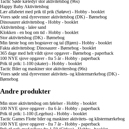
Tactic Søde kæledyr stor aktivitetsbog (96s)
Happy Baby Aktivitetsbog
Lær alfabetet med prik til prik (Søløve) - Hobby - booklet
Vores søde små dyrevenner aktivitetsbog (DK) - Børnebog
Dinosaurer aktivitetsbog - Hobby - booklet
Aktivitetsbog - lalee sand
Klokken - en bog om tid - Hobby - booklet
Stor aktivitetsbog (DK) - Børnebog
Min første bog om bogstaver og tal (Bjørn) - Hobby - booklet
Fakta aktivitetsbog: Dinosaurer - Børnebog - booklet
365 dage med helt vildt sjove opgaver - Børnebog - paperback
100 NYE sjove opgaver - fra 5 år - Hobby - paperback
Prik til prik: 1-100 (skater) - Hobby - booklet
Tactic Biler og maskiner stor aktivitersbog (96s)
Vores søde små dyrevenner aktivitets- og klistermærkebog (DK) -
Børnebog
Andre produkter
Min store aktivitetsbog om følelser - Hobby - booklet
100 NYE sjove opgaver - fra 6 år - Hobby - paperback
Prik til prik: 1-100 (Legehus) - Hobby - booklet
Tactic Games Flotte biler og maskiner aktivitets- og klistermærkebog
100 NYE sjove opgaver - fra 7 år - Hobby - paperback