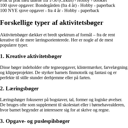
Prik til prik med tallene fra 1-50 (Cirkus) - Hobby - booklet
100 sjove opgaver: Bondegården (fra 4 år) - Hobby - paperback
100 NYE sjove opgaver - fra 4 år - Hobby - paperback
Forskellige typer af aktivitetsbøger
Aktivitetsbøger dækker et bredt spektrum af formål – fra de rent
kreative til de mere læringsorienterede. Her er nogle af de mest
populære typer.
1. Kreative aktivitetsbøger
Disse bøger indeholder ofte tegneopgaver, klistermærker, farvelægning
og klippeprojekter. De styrker barnets finmotorik og fantasi og er
perfekte til stille stunder derhjemme eller på farten.
2. Læringsbøger
Læringsbøger fokuserer på bogstaver, tal, former og logiske øvelser.
De bruges ofte som supplement til skolestart eller i børnehavealderen,
hvor barnet begynder at interessere sig for at skrive og regne.
3. Opgave- og puslespilsbøger