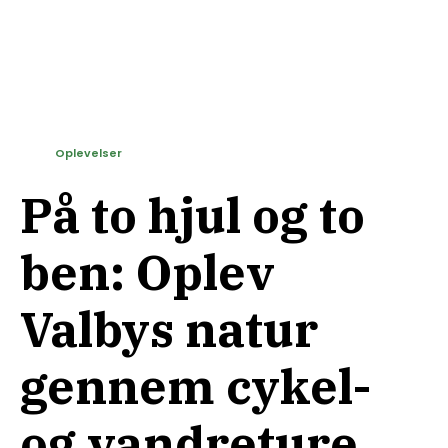
Oplevelser
På to hjul og to
ben: Oplev
Valbys natur
gennem cykel-
og vandreture