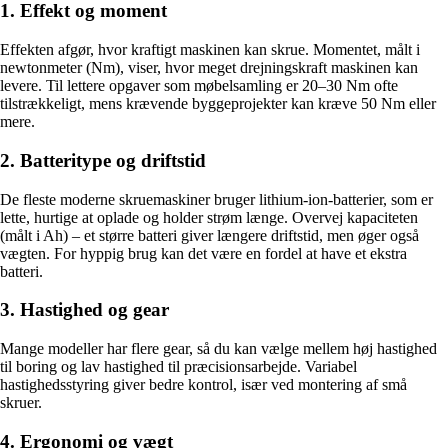
1. Effekt og moment
Effekten afgør, hvor kraftigt maskinen kan skrue. Momentet, målt i
newtonmeter (Nm), viser, hvor meget drejningskraft maskinen kan
levere. Til lettere opgaver som møbelsamling er 20–30 Nm ofte
tilstrækkeligt, mens krævende byggeprojekter kan kræve 50 Nm eller
mere.
2. Batteritype og driftstid
De fleste moderne skruemaskiner bruger lithium-ion-batterier, som er
lette, hurtige at oplade og holder strøm længe. Overvej kapaciteten
(målt i Ah) – et større batteri giver længere driftstid, men øger også
vægten. For hyppig brug kan det være en fordel at have et ekstra
batteri.
3. Hastighed og gear
Mange modeller har flere gear, så du kan vælge mellem høj hastighed
til boring og lav hastighed til præcisionsarbejde. Variabel
hastighedsstyring giver bedre kontrol, især ved montering af små
skruer.
4. Ergonomi og vægt