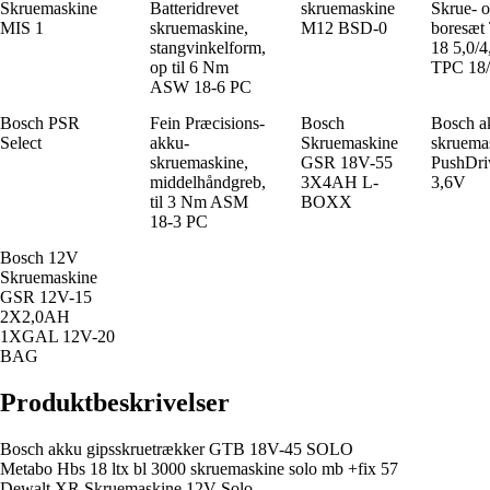
Skruemaskine
Batteridrevet
skruemaskine
Skrue- 
MIS 1
skruemaskine,
M12 BSD-0
boresæt
stangvinkelform,
18 5,0/4
op til 6 Nm
TPC 18
ASW 18-6 PC
Bosch PSR
Fein Præcisions-
Bosch
Bosch a
Select
akku-
Skruemaskine
skruema
skruemaskine,
GSR 18V-55
PushDri
middelhåndgreb,
3X4AH L-
3,6V
til 3 Nm ASM
BOXX
18-3 PC
Bosch 12V
Skruemaskine
GSR 12V-15
2X2,0AH
1XGAL 12V-20
BAG
Produktbeskrivelser
Bosch akku gipsskruetrækker GTB 18V-45 SOLO
Metabo Hbs 18 ltx bl 3000 skruemaskine solo mb +fix 57
Dewalt XR Skruemaskine 12V Solo