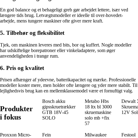
En god balance og et behageligt greb gør arbejdet lettere, især ved
længere tids brug. Letvægtsmodeller er ideelle til over-hovedet-
arbejde, mens tungere maskiner ofte giver mere kraft.
5. Tilbehør og fleksibilitet
Tjek, om maskinen leveres med bits, bor og kuffert. Nogle modeller
har udskiftelige borepatroner eller vinkeladaptere, som øger
anvendeligheden i trange rum.
6. Pris og kvalitet
Prisen afhænger af ydeevne, batterikapacitet og mærke. Professionelle
modeller koster mere, men holder ofte længere og yder mere stabilt. Til
lejlighedsvis brug kan en mellemklassemodel være et fornuftigt valg.
Bosch akku
Metabo Hbs
Dewalt
gipsskruetrækker
18 ltx bl 3000
Skruema
Produkter
GTB 18V-45
skruemaskine
12V Sol
i fokus
SOLO
solo mb +fix
57
Proxxon Micro-
Fein
Milwaukee
Festool